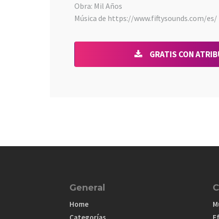
Obra: Mil Años
Música de https://www.fiftysounds.com/es/
GRATIS CON ATRI
General
C
Home
M
Categorías
E