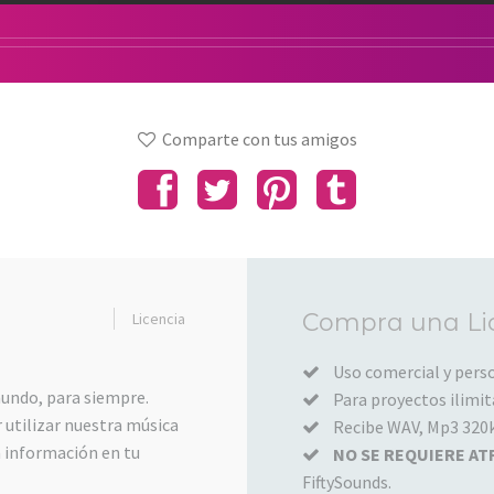
Comparte con tus amigos
Añadido
Compra una Li
Licencia
al
carrito
Uso comercial y perso
undo, para siempre.
Para proyectos ilimita
 utilizar nuestra música
Recibe WAV, Mp3 320kb
a información en tu
NO SE REQUIERE AT
FiftySounds.