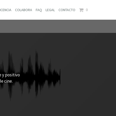
0
ICENCIA
COLABORA
FAQ
LEGAL
CONTACTO
 y positivo
e cine.