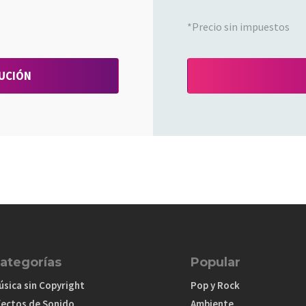
*Precio sin impuestos
BUCIÓN
ategorías
Popular
úsica sin Copyright
Pop y Rock
fectos de Sonido
Ambiente