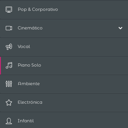
Todas las pistas
Pop & Corporativo
Hasta 10 segundos
Cinemático
Banda Sonora
Vocal
Épico/Aventura
Piano Solo
Comedia
Drama
Ambiente
Romántico
Ciencia Ficción/Fantasía
Electrónica
Suspense / Horror
Infantil