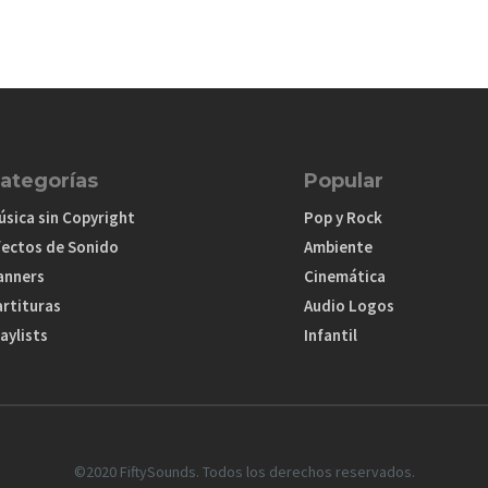
ategorías
Popular
úsica sin Copyright
Pop y Rock
fectos de Sonido
Ambiente
anners
Cinemática
artituras
Audio Logos
aylists
Infantil
©2020 FiftySounds. Todos los derechos reservados.