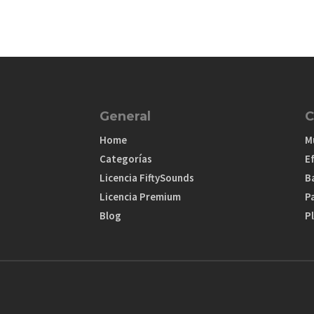
General
C
Home
M
Categorías
E
Licencia FiftySounds
B
Licencia Premium
P
Blog
Pl