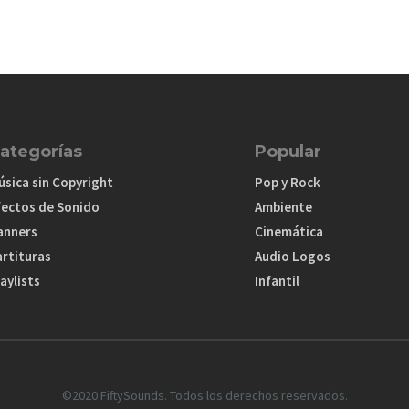
ategorías
Popular
úsica sin Copyright
Pop y Rock
fectos de Sonido
Ambiente
anners
Cinemática
artituras
Audio Logos
aylists
Infantil
©2020 FiftySounds. Todos los derechos reservados.