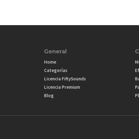
General
C
Home
M
Categorías
E
Licencia FiftySounds
B
Licencia Premium
P
Blog
Pl