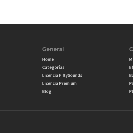
General
C
Home
M
Categorías
E
Licencia FiftySounds
B
Licencia Premium
P
Blog
Pl