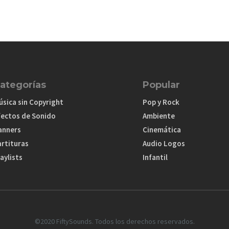
ategorías
Popular
úsica sin Copyright
Pop y Rock
fectos de Sonido
Ambiente
anners
Cinemática
artituras
Audio Logos
aylists
Infantil
©2020 FiftySounds. Todos los derechos reservados.