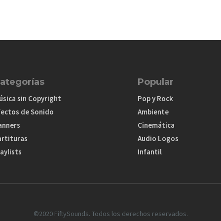
ategorías
Popular
úsica sin Copyright
Pop y Rock
fectos de Sonido
Ambiente
anners
Cinemática
artituras
Audio Logos
aylists
Infantil
©2020 FiftySounds. Todos los derechos reservados.