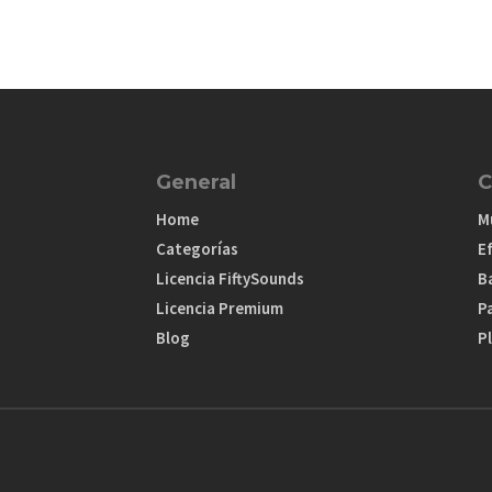
General
C
Home
M
Categorías
E
Licencia FiftySounds
B
Licencia Premium
P
Blog
Pl