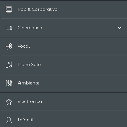
Todas las pistas
Pop & Corporativo
Hasta 10 segundos
Cinemático
Banda Sonora
Vocal
Épico/Aventura
Piano Solo
Comedia
Drama
Ambiente
Romántico
Ciencia Ficción/Fantasía
Electrónica
Suspense / Horror
Infantil