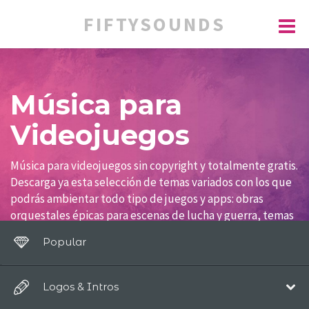
FIFTYSOUNDS
Música para
Videojuegos
Música para videojuegos sin copyright y totalmente gratis.
Descarga ya esta selección de temas variados con los que
podrás ambientar todo tipo de juegos y apps: obras
orquestales épicas para escenas de lucha y guerra, temas
dinámicos para juegos de rol, estrategia o aventuras,
Popular
divertidas canciones infantiles para juegos de
aprendizaje, guitarras y sintetizadores para arcade y
plataformas o música ligera para juegos de mesa.
Logos & Intros