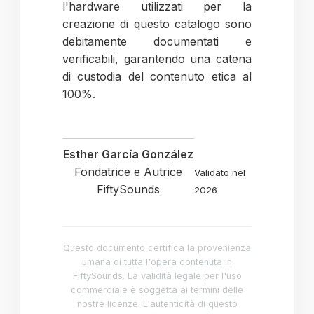
l'hardware utilizzati per la
creazione di questo catalogo sono
debitamente documentati e
verificabili, garantendo una catena
di custodia del contenuto etica al
100%.
Esther García González
Fondatrice e Autrice
Validato nel
FiftySounds
2026
Questo documento certifica la provenienza
umana di tutta l'opera contenuta in
FiftySounds. La validità legale per l'uso
commerciale è soggetta ai termini delle
nostre licenze. L'autenticità di questo