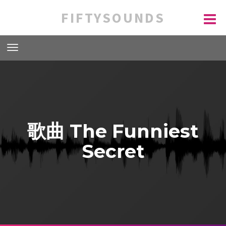
FIFTYSOUNDS
歌曲 The Funniest
Secret