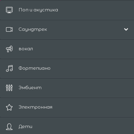
Все
Поп и акустика
до 10 секунд
Саундтрек
Музыка из фильмов
вокал
Эпический
Фортепиано
Комедия
Драма
Эмбиент
Романтичный
Фантазия
Электронная
Ужасы / Саспенс
Дети