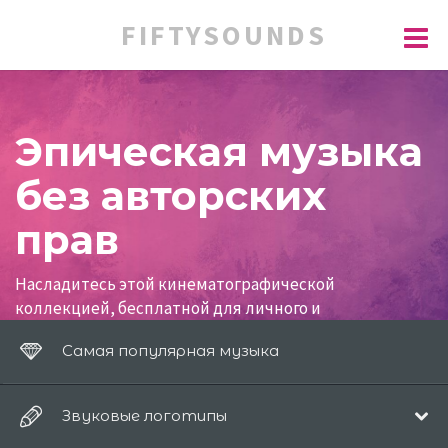
FIFTYSOUNDS
Эпическая музыка
без авторских
прав
Насладитесь этой кинематографической
коллекцией, бесплатной для личного и
коммерческого использования.
Эпическая музыка
Самая популярная музыка
без авторских прав
для трейлеров, боевиков и
видеоигр. Скачайте лучшую музыку для своего
проекта!
Звуковые логотипы