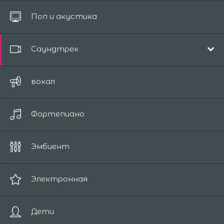
Все
Поп и акустика
до 10 секунд
Саундтрек
Музыка из фильмов
вокал
Эпический
Фортепиано
Комедия
Драма
Эмбиент
Романтичный
Фантазия
Электронная
Ужасы / Саспенс
Дети