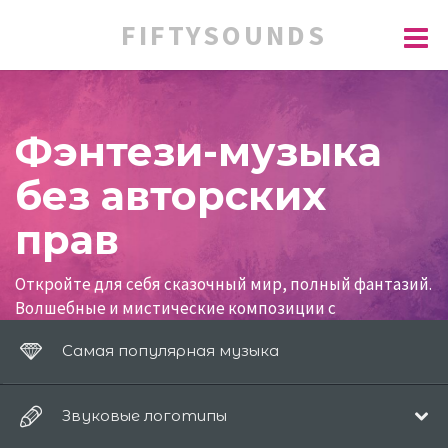
FIFTYSOUNDS
Фэнтези-музыка
без авторских
прав
Откройте для себя сказочный мир, полный фантазий.
Волшебные и мистические композиции с
акустическими инструментами и синтезаторами,
Самая популярная музыка
идеально подходящие для рекламных роликов и
рекламы.
Звуковые логотипы