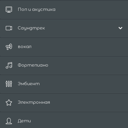
Все
Поп и акустика
до 10 секунд
Саундтрек
Музыка из фильмов
вокал
Эпический
Фортепиано
Комедия
Драма
Эмбиент
Романтичный
Фантазия
Электронная
Ужасы / Саспенс
Дети