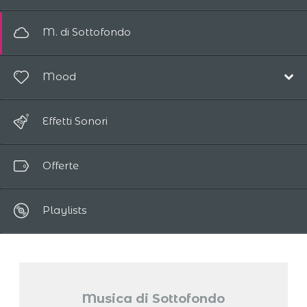
Elettronico
Pop/Acustico
M. di Sottofondo
Ambient
Elettronica
Colonne Sonore
Mood
Ambiente
Bambini
Cinematico
Allegro
Pianoforte
Effetti Sonori
Bambini
Magia / Fantasia
Mondo
Etnico
Offerte
Relax
Classico
Romantico
Vocale
Playlists
Triste / Nostalgico
Musica di Sottofondo