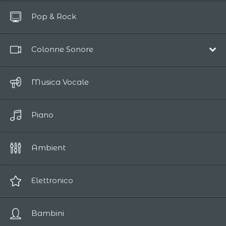
Tutte le Opere
Pop & Rock
Intro di 10 secondi
Colonne Sonore
Musica da Film
Musica Vocale
Epica
Piano
Comedia
Drammatica
Ambient
Romantica
Fantascienza
Elettronico
Suspense
Bambini