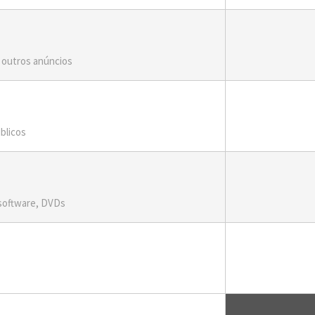
 outros anúncios
blicos
 software, DVDs