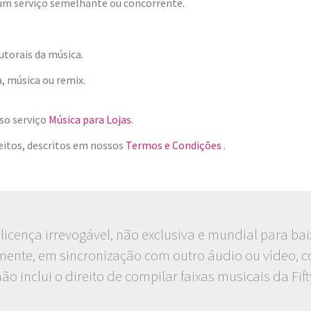
um serviço semelhante ou concorrente.
utorais da música.
, música ou remix.
sso serviço
Música para Lojas
.
eitos, descritos em nossos
Termos e Condições
.
icença irrevogável, não exclusiva e mundial para baixa
mente, em sincronização com outro áudio ou vídeo, co
ão inclui o direito de compilar faixas musicais da Fi