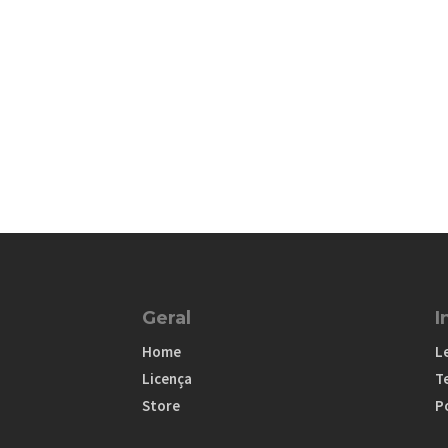
Geral
I
Home
L
Licença
T
Store
Po