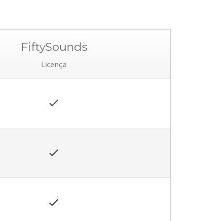
FiftySounds
Licença