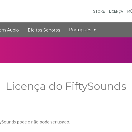
STORE
LICENÇA
MÚ
Português
 em Áudio
Efeitos Sonoros
Licença do FiftySounds
tySounds pode e não pode ser usado.