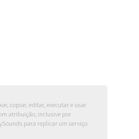
r, copiar, editar, executar e usar
m atribuição, inclusive por
ftySounds para replicar um serviço