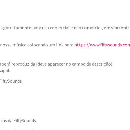
gratuitamente para uso comercial e não comercial, em sincroniza
r nossa música colocando um link para
https://www.fiftysounds.co
ixa será reproduzida (deve aparecer no campo de descrição).
cipal.
iftySounds.
cas da FiftySounds.