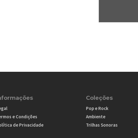
nformações
Coleções
egal
Pop e Rock
ermos e Condições
Ambiente
lítica de Privacidade
Trilhas Sonoras