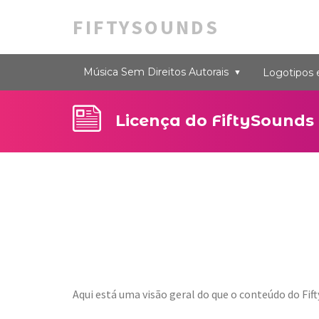
FIFTYSOUNDS
Música Sem Direitos Autorais
Logotipos
Licença do FiftySounds
Aqui está uma visão geral do que o conteúdo do Fif