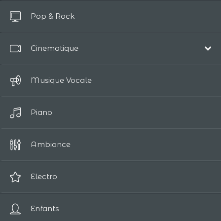
Tout Afficher
Pop & Rock
Jusqua 10 Secondes
Cinematique
Musique de Film
Musique Vocale
Épique
Piano
Comédie
Drames Humains
Ambiance
Cinematique Romantique
Sci-fi / Fantasy
Electro
Suspense / Horreur
Enfants