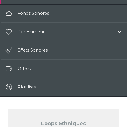
Electro
Pop/Acoustique
Fonds Sonores
Ambiance
Électronique
Cinematique
Par Humeur
Ambiance
Enfants
Film
Heureux / Positif
Piano
Effets Sonores
Enfants
Rêveur / Magique
Monde
Ethnique
Offres
Relaxant
Classique
Romantique
Chants
Playlists
Triste / Nostalgique
Loops Ethniques