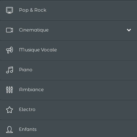
Tout Afficher
Pop & Rock
Jusqua 10 Secondes
Cinematique
Musique de Film
Musique Vocale
Épique
Piano
Comédie
Drames Humains
Ambiance
Cinematique Romantique
Sci-fi / Fantasy
Electro
Suspense / Horreur
Enfants