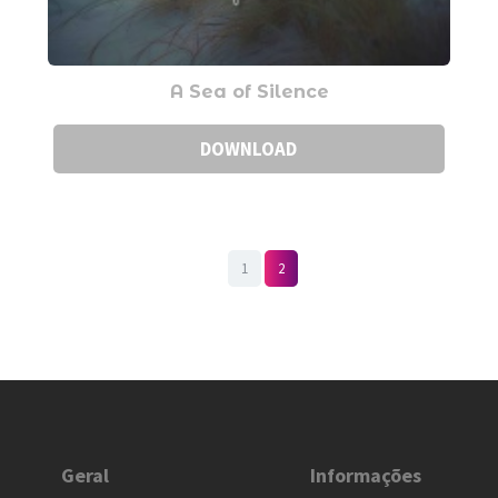
A Sea of Silence
DOWNLOAD
1
2
Geral
Informações