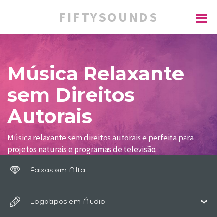
FIFTYSOUNDS
Música Relaxante
sem Direitos
Autorais
Música relaxante sem direitos autorais e perfeita para
projetos naturais e programas de televisão.
Música bonita que é ideal para meditação, pilates e ioga.
Faixas em Alta
Baixe essas composições prontas para uso.
Logotipos em Áudio