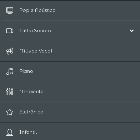
Todos
Pop e Acústico
Até 10 Segundos
Trilha Sonora
Música de Filme
Música Vocal
Épico
Piano
Comédia
Drama
Ambiente
Romântico
Fantasia
Eletrônica
Suspense
Infantil