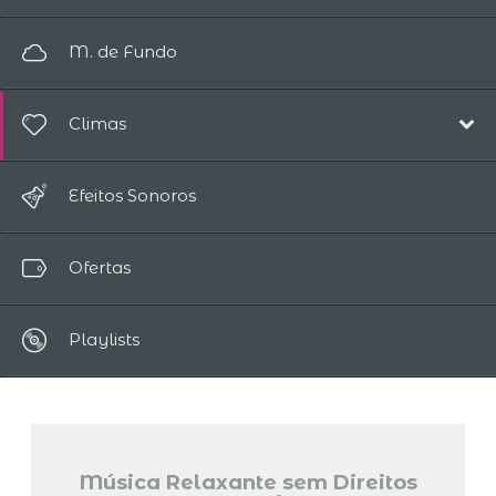
Eletrônica
Pop/Acústico
M. de Fundo
Ambiente
Eletrônica
Trilha Sonora
Climas
Ambiente
Infantil
Trilha Sonora
Alegre
Piano
Efeitos Sonoros
Infantil
Magia / Fantasia
Mundo
Mundo
Ofertas
Relaxante
Clássica
Romântico
Vocal
Playlists
Triste
Música Relaxante sem Direitos