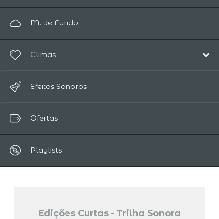
Eletrônica
Pop/Acústico
M. de Fundo
Ambiente
Eletrônica
Trilha Sonora
Climas
Ambiente
Infantil
Trilha Sonora
Alegre
Piano
Efeitos Sonoros
Infantil
Magia / Fantasia
Mundo
Mundo
Ofertas
Relaxante
Clássica
Romântico
Vocal
Playlists
Triste
Edições Curtas - Trilha Sonora