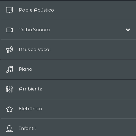
Todos
Pop e Acústico
Até 10 Segundos
Trilha Sonora
Música de Filme
Música Vocal
Épico
Piano
Comédia
Drama
Ambiente
Romântico
Fantasia
Eletrônica
Suspense
Infantil