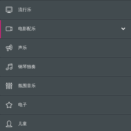
所有歌曲
流行乐
长达10秒
电影配乐
全部
声乐
史诗/冒险
钢琴独奏
喜剧
人类戏剧
氛围音乐
浪漫
科幻片
电子
恐怖/悬疑
儿童