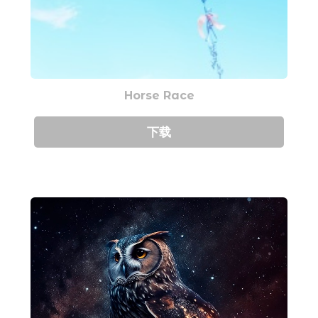
Horse Race
下载