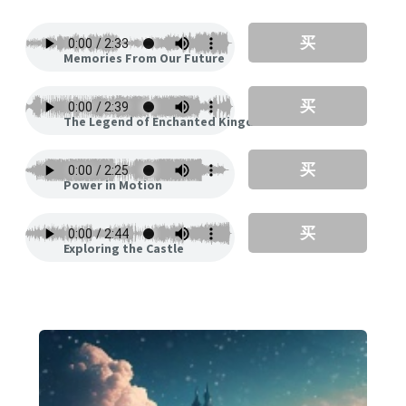
买
Memories From Our Future
买
The Legend of Enchanted Kingdom
买
Power in Motion
买
Exploring the Castle