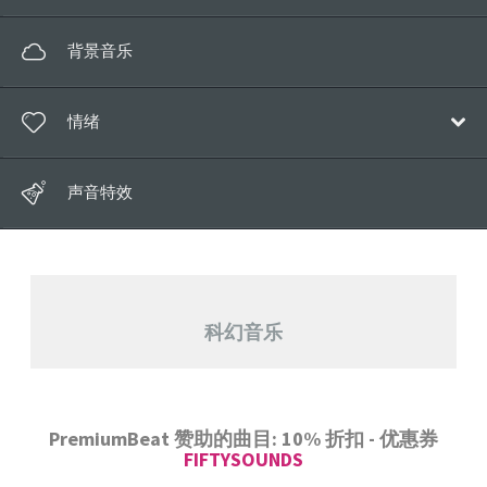
电子
流行乐
背景音乐
氛围音乐
电子
电影配乐
情绪
氛围音乐
儿童
电影配乐
快乐/积极
钢琴独奏
声音特效
儿童
梦幻神奇
世界音乐
世界音乐
放松
经典
浪漫的
声乐
科幻音乐
悲伤/怀旧
PremiumBeat 赞助的曲目: 10% 折扣 - 优惠券
FIFTYSOUNDS