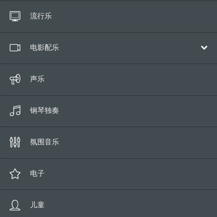
所有歌曲
流行乐
长达10秒
电影配乐
全部
声乐
史诗/冒险
钢琴独奏
喜剧
人类戏剧
氛围音乐
浪漫
科幻片
电子
恐怖/悬疑
儿童