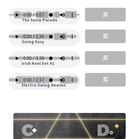
买
The Snow Parade
买
Going Easy
买
Irish Reel Set #1
买
Electro Swing Heaven