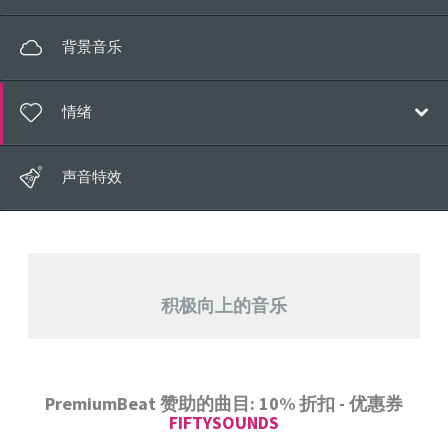
电子
流行乐
背景音乐
氛围音乐
电子
电影配乐
情绪
氛围音乐
儿童
电影配乐
快乐/积极
钢琴独奏
声音特效
儿童
梦幻神奇
世界音乐
世界音乐
放松
经典
浪漫的
声乐
积极向上的音乐
悲伤/怀旧
PremiumBeat 赞助的曲目: 10% 折扣 - 优惠券
FIFTYSOUNDS