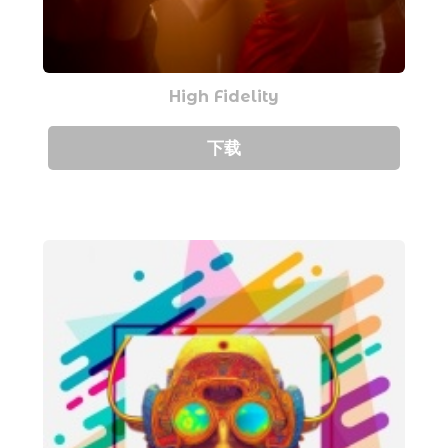
High Fidelity
下载