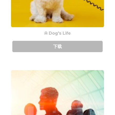
A Dog's Life
下载