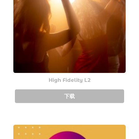
High Fidelity L2
下载