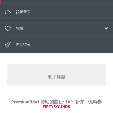
电子
流行乐
背景音乐
氛围音乐
电子
电影配乐
情绪
氛围音乐
儿童
电影配乐
快乐/积极
钢琴独奏
声音特效
儿童
梦幻神奇
世界音乐
世界音乐
放松
经典
浪漫的
声乐
电子环路
悲伤/怀旧
PremiumBeat 赞助的曲目: 10% 折扣 - 优惠券
FIFTYSOUNDS