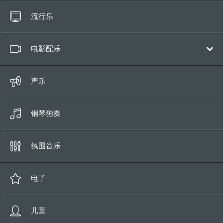
所有歌曲
流行乐
长达10秒
电影配乐
全部
声乐
史诗/冒险
钢琴独奏
喜剧
人类戏剧
氛围音乐
浪漫
科幻片
电子
恐怖/悬疑
儿童