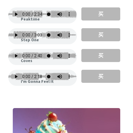
买
Peaktime
买
Step One
买
Coves
买
I'm Gonna Feel It