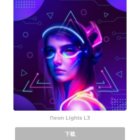
Neon Lights L3
下载