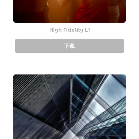
High Fidelity L1
下载