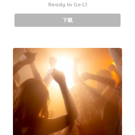
Ready to Go L1
下载