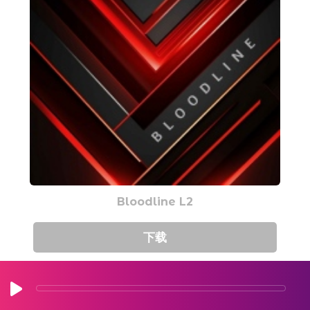
Bloodline L2
下载