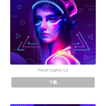
Neon Lights L2
下载