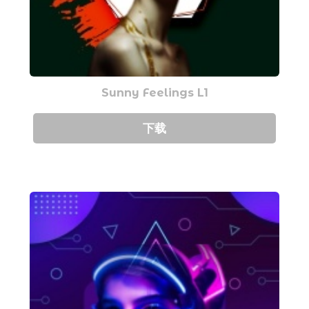
Sunny Feelings L1
下载