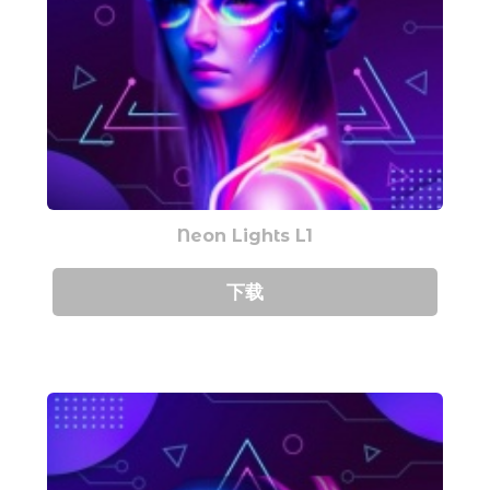
Neon Lights L1
下载