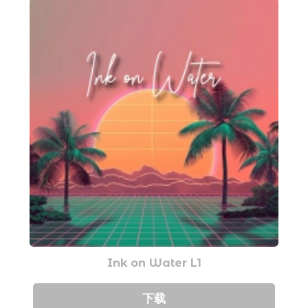
Ink on Water L1
下载