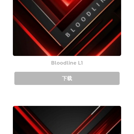
Bloodline L1
下载