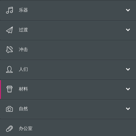
魔法
乐器
漫画
钢琴
过渡
语音
吉他
跳
立管
冲击
音乐弦乐
冲床
运动
泡沫
人们
回旋镖
胜利
呼吸
材料
打败
咳嗽
纸
自然
吻
金属
笑
水
办公室
塑料
哨子