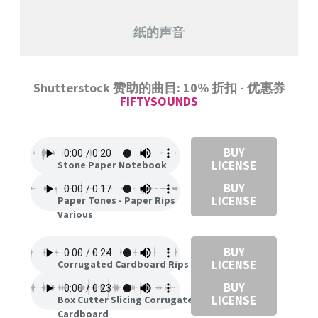
纸的声音
Shutterstock 赞助的曲目: 10% 折扣 - 优惠券
FIFTYSOUNDS
BUY
LICENSE
Stone Paper Notebook
BUY
LICENSE
Paper Tones - Paper Rips
Various
BUY
LICENSE
Corrugated Cardboard Rips
BUY
LICENSE
Box Cutter Slicing Corrugated
Cardboard