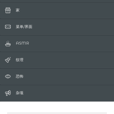
动物
水晶
单词
家
衣服
咀嚼
菜单/界面
手
哇
ASMR
嘴
纹理
恐怖
杂项