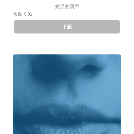
短促的哨声
长度: 0:01
下载