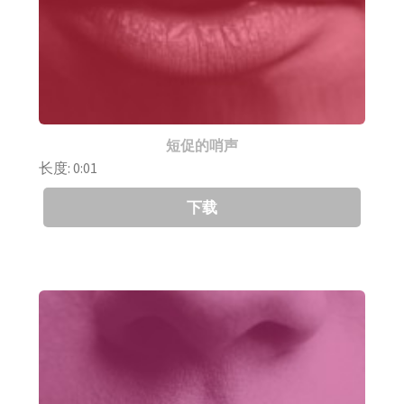
短促的哨声
长度: 0:01
下载