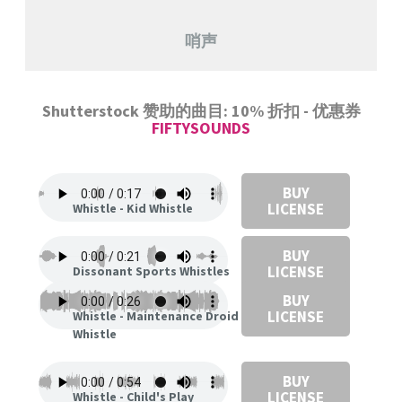
哨声
Shutterstock 赞助的曲目: 10% 折扣 - 优惠券
FIFTYSOUNDS
BUY
LICENSE
Whistle - Kid Whistle
BUY
LICENSE
Dissonant Sports Whistles
BUY
LICENSE
Whistle - Maintenance Droid
Whistle
BUY
LICENSE
Whistle - Child's Play