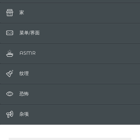
动物
水晶
单词
家
衣服
咀嚼
菜单/界面
手
哇
ASMR
嘴
纹理
恐怖
杂项