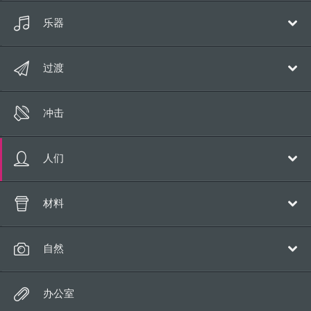
魔法
乐器
漫画
钢琴
过渡
语音
吉他
跳
立管
冲击
音乐弦乐
冲床
运动
泡沫
人们
回旋镖
胜利
呼吸
材料
打败
咳嗽
纸
自然
吻
金属
笑
水
办公室
塑料
哨子