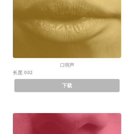
口哨声
长度: 0:02
下载