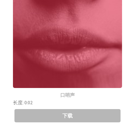
口哨声
长度: 0:02
下载