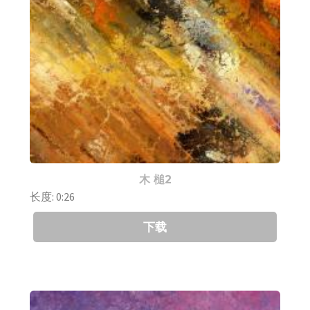
木 槌2
长度: 0:26
下载