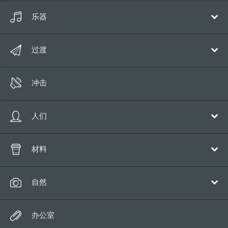
魔法
乐器
漫画
钢琴
过渡
语音
吉他
跳
立管
冲击
音乐弦乐
冲床
运动
泡沫
人们
回旋镖
胜利
呼吸
材料
打败
咳嗽
纸
自然
吻
金属
笑
水
办公室
塑料
哨子