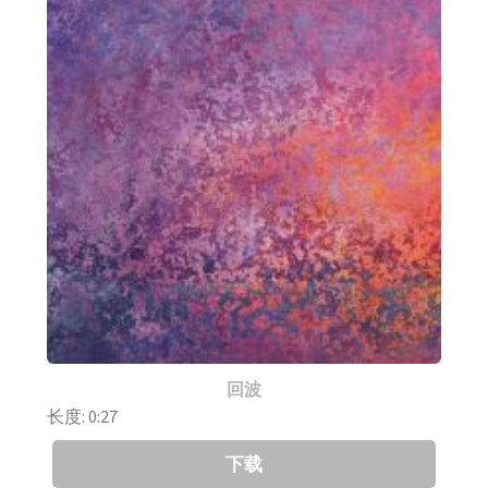
回波
长度: 0:27
下载