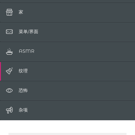
动物
水晶
单词
家
衣服
咀嚼
菜单/界面
手
哇
ASMR
嘴
纹理
恐怖
杂项