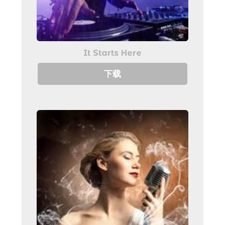
It Starts Here
下载