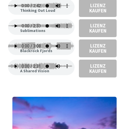
LIZENZ
KAUFEN
Thinking Out Loud
LIZENZ
KAUFEN
Sublimations
LIZENZ
KAUFEN
Blackrock Fjords
LIZENZ
KAUFEN
A Shared Vision