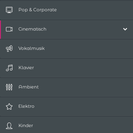
Alle Titel
Pop & Corporate
Bis zu 10 Sekunden
Cinematisch
Film-Soundtrack
Vokalmusik
Episch / Abenteuer
Klavier
Komödie
Drama
Ambient
Romantik
Science-Fiction / Fantasy
Elektro
Spannung / Horror
Kinder