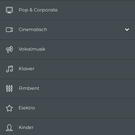
Alle Titel
Pop & Corporate
Bis zu 10 Sekunden
Cinematisch
Film-Soundtrack
Vokalmusik
Episch / Abenteuer
Klavier
Komödie
Drama
Ambient
Romantik
Science-Fiction / Fantasy
Elektro
Spannung / Horror
Kinder