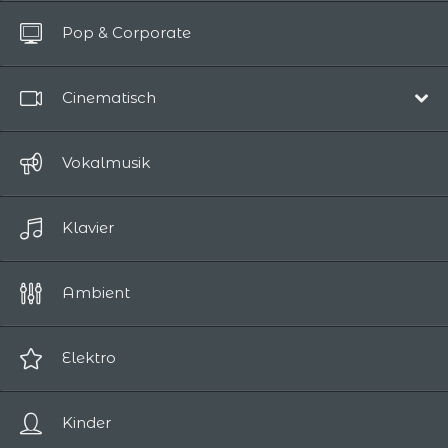
Alle Titel
Pop & Corporate
Bis zu 10 Sekunden
Cinematisch
Film-Soundtrack
Vokalmusik
Episch / Abenteuer
Klavier
Komödie
Drama
Ambient
Romantik
Science-Fiction / Fantasy
Elektro
Spannung / Horror
Kinder