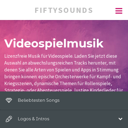
FIFTYSOUNDS
Videospielmusik
Lizenzfreie Musik für Videospiele. Laden Sie jetzt diese
Auswahl an abwechslungsreichen Tracks herunter, mit
denen Sie alle Arten von Spielen und Apps in Stimmung
bringen können: epische Orchesterwerke für Kampf- und
Kriegsszenen, dynamische Themen für Rollenspiele,
Strategie- oder Abenteuerspiele, lustige Kinderlieder für
Lernspiele, Gitarren und Synthesizer für Arcade- und
Beliebtesten Songs
Plattformspiele oder Unterhaltungsmusik für
Brettspiele.
Logos & Intros