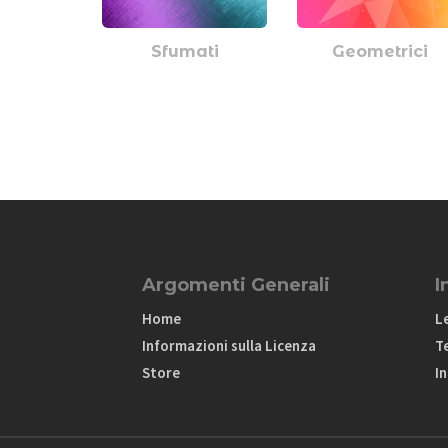
Sfumati
Geometrici
Argomenti Generali
I
Home
L
Informazioni sulla Licenza
T
Store
In