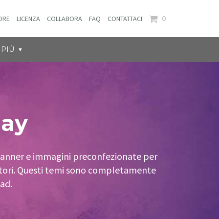
0
ORE
LICENZA
COLLABORA
FAQ
CONTATTACI
PIÙ
day
banner e immagini preconfezionate per
nditori. Questi temi sono completamente
ad.