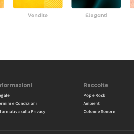
Vendite
Eleganti
nformazioni
Raccolte
egale
Pop e Rock
ermini e Condizioni
Ambient
formativa sulla Privacy
Colonne Sonore