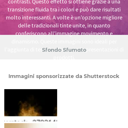
contrasti. Questo effetto si ottiene grazie a una
transizione fluida tra i colori e può dare risultati
molto interessanti. A volte è un'opzione migliore
delle tradizionali tinte unite, in quanto
conferiscono all'immagine movimento e
dinamismo. Queste immagini sono ideali per
l'aggiunta di testo in alto o per le presentazioni di
Sfondo Sfumato
prodotti.
Immagini sponsorizzate da Shutterstock