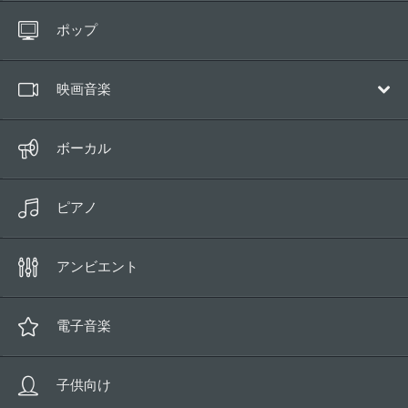
すべてのトラック
ポップ
10秒以下
映画音楽
サウンドトラック
ボーカル
壮大／アドベンチャー
ピアノ
コメディ
ヒューマンドラマ
アンビエント
ロマンチック
魔法
電子音楽
サスペンス／ホラー
子供向け