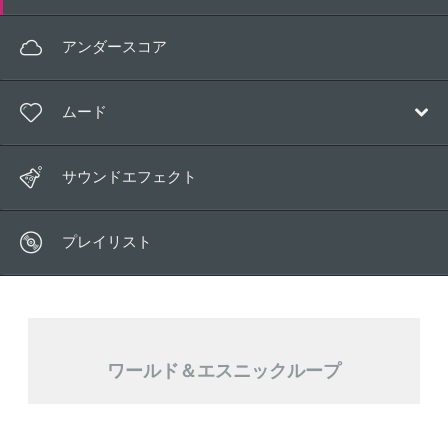
ポップ
アンダースコア
電子音楽
ムード
アンビエント
映画音楽
ハッピー
サウンドエフェクト
子供向け
マジカル
ワールド
プレイリスト
リラックス
ロマンチック
哀しみ
ワールド＆エスニックループ