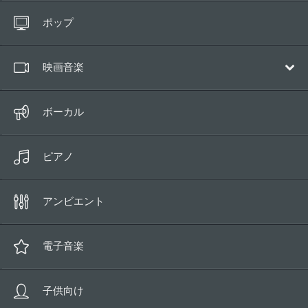
すべてのトラック
ポップ
10秒以下
映画音楽
サウンドトラック
ボーカル
壮大／アドベンチャー
ピアノ
コメディ
ヒューマンドラマ
アンビエント
ロマンチック
魔法
電子音楽
サスペンス／ホラー
子供向け