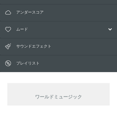
ポップ
アンダースコア
電子音楽
ムード
アンビエント
映画音楽
ハッピー
サウンドエフェクト
子供向け
マジカル
ワールド
プレイリスト
リラックス
ロマンチック
哀しみ
ワールドミュージック