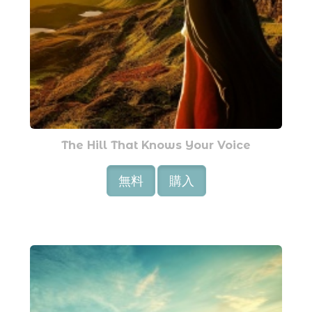
The Hill That Knows Your Voice
無料
購入