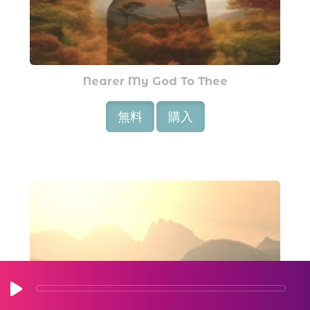
Nearer My God To Thee
無料
購入