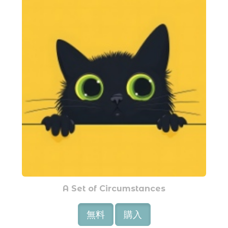
A Set of Circumstances
無料
購入