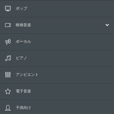
すべてのトラック
ポップ
10秒以下
映画音楽
サウンドトラック
ボーカル
壮大／アドベンチャー
ピアノ
コメディ
ヒューマンドラマ
アンビエント
ロマンチック
魔法
電子音楽
サスペンス／ホラー
子供向け