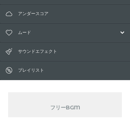
ポップ
アンダースコア
電子音楽
ムード
アンビエント
映画音楽
ハッピー
サウンドエフェクト
子供向け
マジカル
ワールド
プレイリスト
リラックス
ロマンチック
哀しみ
フリーBGM