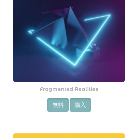
Fragmented Realities
無料
購入