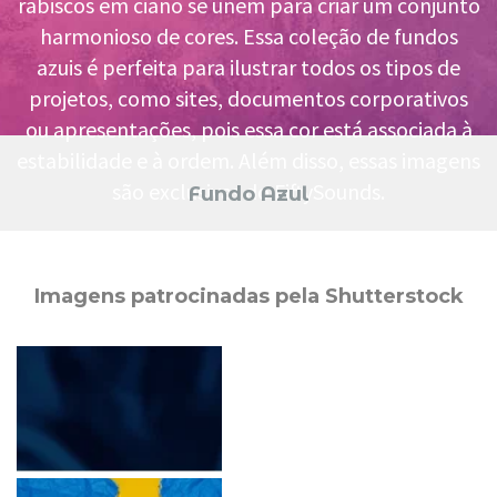
rabiscos em ciano se unem para criar um conjunto
harmonioso de cores. Essa coleção de fundos
azuis é perfeita para ilustrar todos os tipos de
projetos, como sites, documentos corporativos
ou apresentações, pois essa cor está associada à
estabilidade e à ordem. Além disso, essas imagens
são exclusivas do FiftySounds.
Fundo Azul
Imagens patrocinadas pela Shutterstock