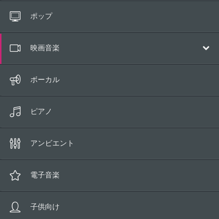
すべてのトラック
ポップ
10秒以下
映画音楽
サウンドトラック
ボーカル
壮大／アドベンチャー
ピアノ
コメディ
ヒューマンドラマ
アンビエント
ロマンチック
魔法
電子音楽
サスペンス／ホラー
子供向け